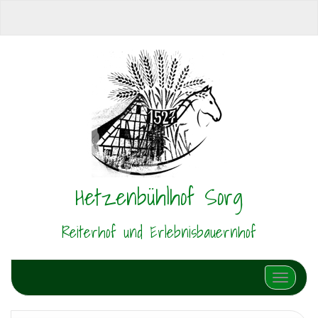
Hetzenbühlhof Sorg
Reiterhof und Erlebnisbauernhof
Schalte N