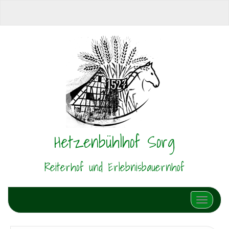
Hetzenbühlhof Sorg
Reiterhof und Erlebnisbauernhof
Schalte N