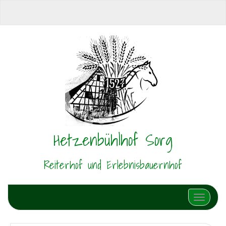
Hetzenbühlhof Sorg
Reiterhof und Erlebnisbauernhof
Schalte N