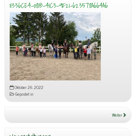
11336CE4-081B-41C3-9F21-623578A664A6
Oktober 26, 2022
Gepostet in
Weiter