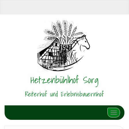
Hetzenbühlhof Sorg
Reiterhof und Erlebnisbauernhof
Schalte N