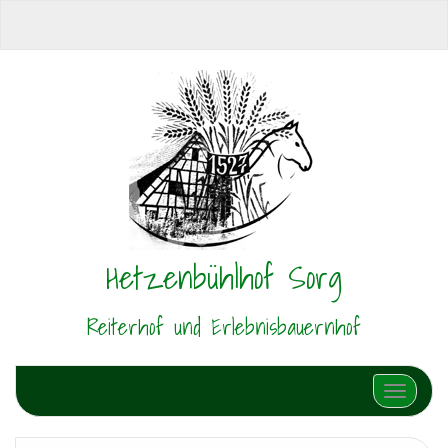
Hetzenbühlhof Sorg
Reiterhof und Erlebnisbauernhof
Schalte N