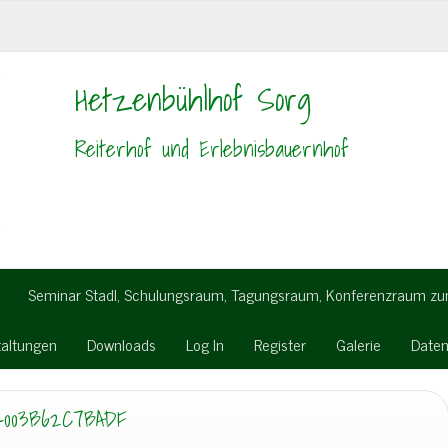
Hetzenbühlhof Sorg
Reiterhof und Erlebnisbauernhof
Seminar Stadl, Schulungsraum, Tagungsraum, Konferenzraum z
taltungen
Downloads
Log In
Register
Galerie
Daten
-003B62C7BADF