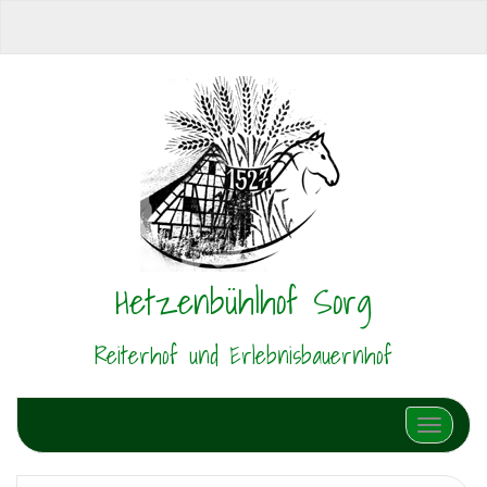
Hetzenbühlhof Sorg
Reiterhof und Erlebnisbauernhof
Schalte N