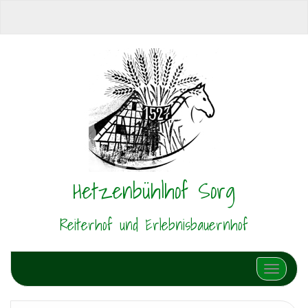
Hetzenbühlhof Sorg
Reiterhof und Erlebnisbauernhof
Schalte N