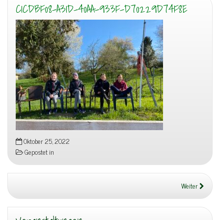
C1CDBF08-A31D-40AA-933F-D70229D74F8E
Oktober 25, 2022
Gepostet in
Weiter