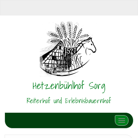
Hetzenbühlhof Sorg
Reiterhof und Erlebnisbauernhof
Schalte N