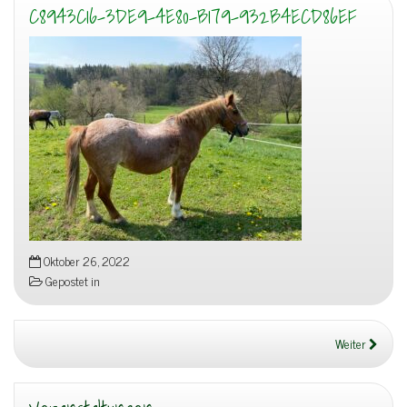
C8943C16-3DE9-4E80-B179-932B4ECD86EF
Oktober 26, 2022
Gepostet in
Weiter