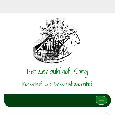
Hetzenbühlhof Sorg
Reiterhof und Erlebnisbauernhof
Schalte N