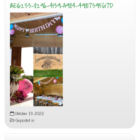
1AE16233-8296-4139-A984-49817395617D
Oktober 19, 2022
Gepostet in