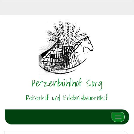
Hetzenbühlhof Sorg
Reiterhof und Erlebnisbauernhof
Schalte N