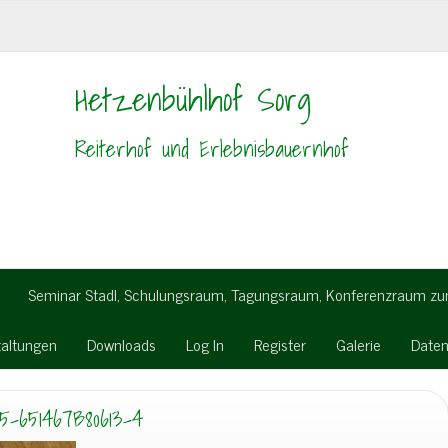
Hetzenbühlhof Sorg
Reiterhof und Erlebnisbauernhof
Seminar Stadl, Schulungsraum, Tagungsraum, Konferenzraum z
taltungen
Downloads
Log In
Register
Galerie
Daten
-651467B80613-4