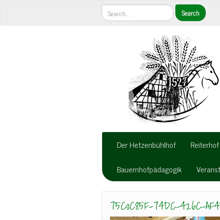
Der Hetzenbühlhof
Reiterhof
Bauernhofpädagogik
Verans
75C0C85F-74DC-426C-AF45