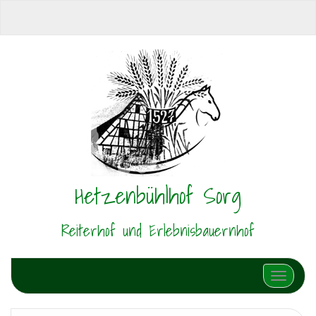
Hetzenbühlhof Sorg
Reiterhof und Erlebnisbauernhof
Schalte N