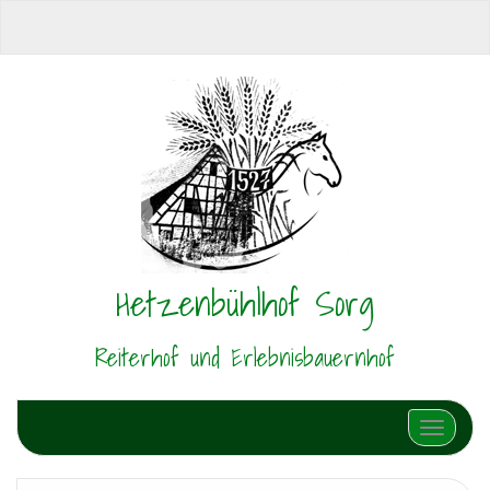
Hetzenbühlhof Sorg
Reiterhof und Erlebnisbauernhof
Schalte N