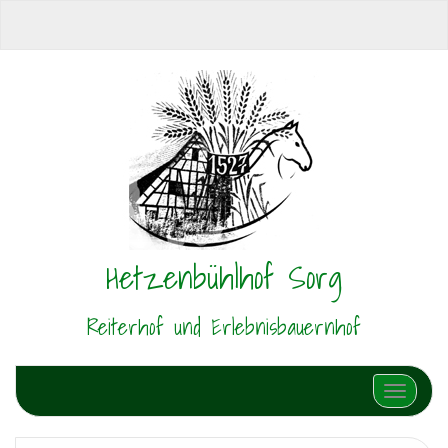
Hetzenbühlhof Sorg
Reiterhof und Erlebnisbauernhof
Schalte N