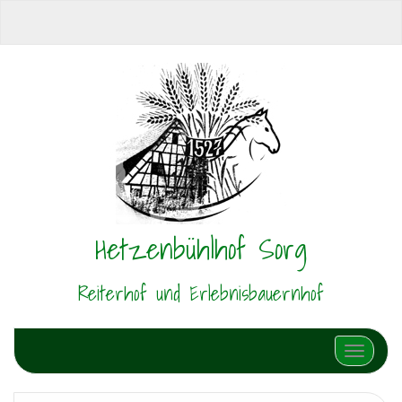
Hetzenbühlhof Sorg
Reiterhof und Erlebnisbauernhof
Schalte N