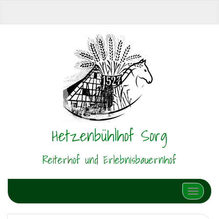
Hetzenbühlhof Sorg
Reiterhof und Erlebnisbauernhof
Schalte N