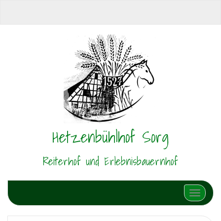
Hetzenbühlhof Sorg
Reiterhof und Erlebnisbauernhof
Schalte N